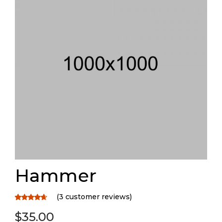
Hammer
(
3
customer reviews)
Rated
3
$
35.00
4.67
out