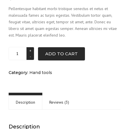
of 5 based
on
Pellentesque habitant morbi tristique senectus et netus et
customer
malesuada fames ac turpis egestas. Vestibulum tortor quam,
ratings
feugiat vitae, ultricies eget, tempor sit amet, ante. Donec eu
libero sit amet quam egestas semper. Aenean ultricies mi vitae
est. Mauris placerat eleifend leo.
Hammer
ADD TO CART
quantity
Category:
Hand tools
Description
Reviews (3)
Description