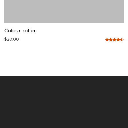
Colour roller
$
20.00
Rated
4.50
out
of 5