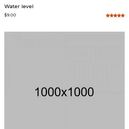
Water level
$
9.00
Rated
5.00
out of 5